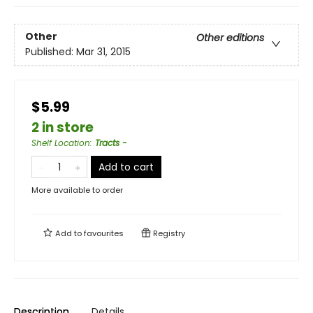
Other
Other editions
Published:
Mar 31, 2015
$5.99
2 in store
Shelf Location
:
Tracts -
Add to cart
More available to order
Add to
favourites
Registry
Description
Details