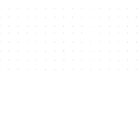
Find us at
House of James
2743 Emerson Street
Abbotsford
,
BC
Canada
V2T 4H8