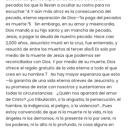
pecados los que lo llevan a ocultar su rostro para no
escuchar.”4 Y aún más atroz es la consecuencia del
pecado, eterna separación de Dios—“la paga del pecados
es muerte.”5 Sin embargo, en su amor y misericordia,
Dios mandó a su hijo santo y sin mancha de pecado,
Jesús, a pagar la deuda de nuestro pecado. Hace casi
2,000 años, Jesucristo murió en la cruz, fue enterrado, y
resucitó de entre los muertos al tercer día.6 Es solo por
medio de la muerte de Jesús que podemos ser
reconciliados con Dios. Y por medio de su muerte, Dios
ofrece el regalo gratuito de la vida eterna a todo el que
crea en su nombre.7 No hay mayor esperanza que esta
—la garantía de una vida eterna atreves de Jesucristo, y
su promesa de estar con nosotros y sustentarnos en
todas la circunstancias: ¿Quién nos apartará del amor
de Cristo? ¿La tribulación, o la angustia, la persecución, el
hambre, la indigencia, el peligro, o la violencia?....Pues
estoy convencido de que ni la muerte ni la vida, ni los
ángeles ni los demonios, ni lo presente ni lo por venir, ni
los poderes, ni lo alto ni lo profundo, ni cosa alguna en